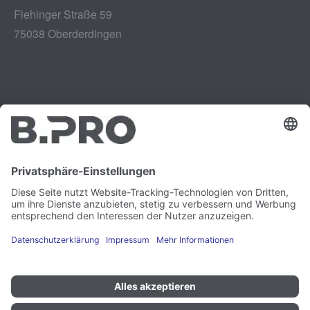
Flehinger Straße 59
75038 Oberderdingen
Impressum
Instagram
Datenschutz
LinkedIn
Rechtliches
YouTube
Schwachstellenmeldung
Karriere
Presse
Newsletter
Cookie-Präferenzen