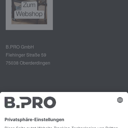
B.PRO GmbH
Flehinger Straße 59
75038 Oberderdingen
Impressum
Instagram
Datenschutz
LinkedIn
Rechtliches
YouTube
Schwachstellenmeldung