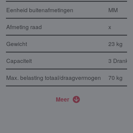
Eenheid buitenafmetingen
MM
Afmeting raad
x
Gewicht
23 kg
Capaciteit
3 Drankkr
Max. belasting totaal/draagvermogen
70 kg
Meer