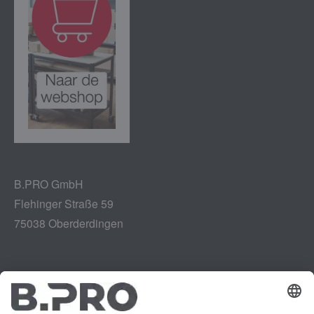
B.PRO GmbH
Flehinger Straße 59
75038 Oberderdingen
Impressum
Instagram