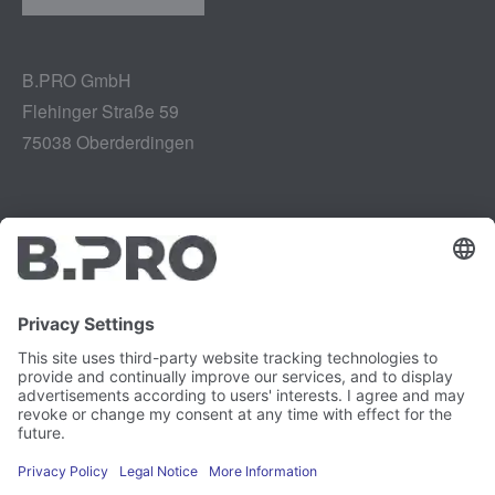
B.PRO GmbH
Flehinger Straße 59
75038 Oberderdingen
Impressum
Instagram
Gegevensbescherming
LinkedIn
Juridisch
YouTube
Kwetsbaarheidsrapport
Carrière
Pers
Nieuwsbrief