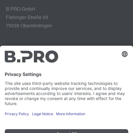
B.PRO GmbH
Flehinger Straße 59
75038 Oberderdingen
Impressum
Instagram
Gegevensbescherming
LinkedIn
Juridisch
YouTube
Kwetsbaarheidsrapport
Carrière
Pers
Nieuwsbrief
Cookie-voorkeuren