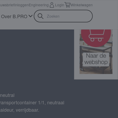
euwsbrief
Inloggen
Engineering
Login
Winkelwagen
Over B.PRO
N
neutral
sportcontainer 1/1, neutraal
aideur, verrijdbaar.