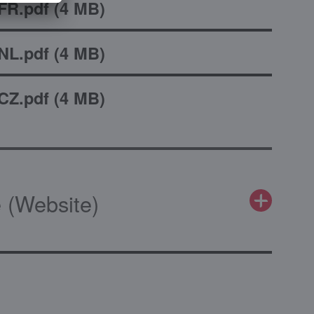
R.pdf
(
4 MB
)
L.pdf
(
4 MB
)
Z.pdf
(
4 MB
)
 (Website)