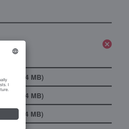
DE.pdf
(
4 MB
)
EN.pdf
(
4 MB
)
ES.pdf
(
4 MB
)