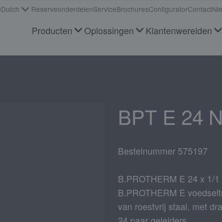
Dutch
Reserveonderdelen
Service
Brochures
Configurator
Contact
Ni
Producten
Oplossingen
Klantenwerelden
BPT E 24 
Bestelnummer 575197
B.PROTHERM E 24 x 1/1 
B.PROTHERM E voedseltran
van roestvrij staal, met dra
24 paar geleiders