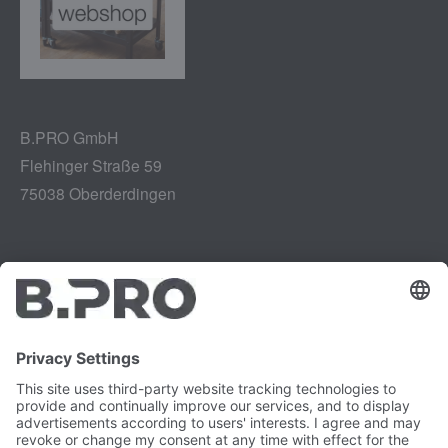
B.PRO GmbH
Flehinger Straße 59
75038 Oberderdingen
Impressum
Instagram
Gegevensbescherming
LinkedIn
Juridisch
YouTube
Kwetsbaarheidsrapport
Carrière