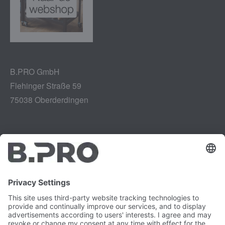
B.PRO GmbH
Flehinger Straße 59
75038 Oberderdingen
Impressum
Instagram
Gegevensbescherming
LinkedIn
Juridisch
YouTube
Kwetsbaarheidsrapport
Carrière