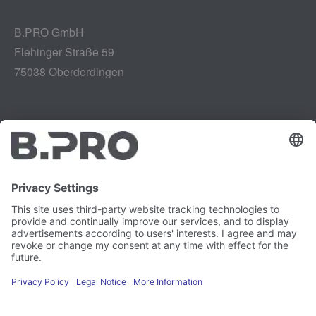
B.PRO GmbH
Flehinger Straße 59
75038 Oberderdingen
Impressum
Instagram
Gegevensbescherming
LinkedIn
Juridisch
YouTube
Kwetsbaarheidsrapport
Carrière
Pers
Nieuwsbrief
Cookie-voorkeuren