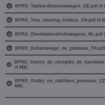
BPRO_Tablett-Abraeumwagen_DE.pdf
(
4
BPRO_Tray_clearing_trolleys_EN.pdf
(
4 
BPRO_Dienbladenafruimwagens_NL.pdf
BPRO_Debarassage_de_plateaux_FR.pd
BPRO_Carros_de_recogida_de_bandejas
(
4 MB
)
BPRO_Voziky_na_odklizeni_podnosu_CZ
MB
)