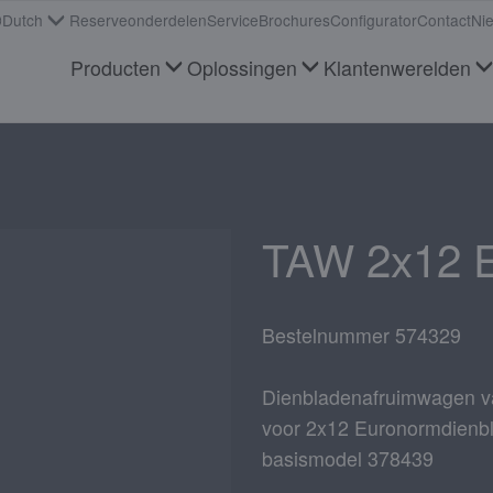
Dutch
Reserveonderdelen
Service
Brochures
Configurator
Contact
Ni
Producten
Oplossingen
Klantenwerelden
TAW 2x12 
Bestelnummer 574329
Dienbladenafruimwagen van
voor 2x12 Euronormdienb
basismodel 378439