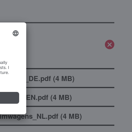
mwagen_DE.pdf
(
4 MB
)
rolleys_EN.pdf
(
4 MB
)
imwagens_NL.pdf
(
4 MB
)