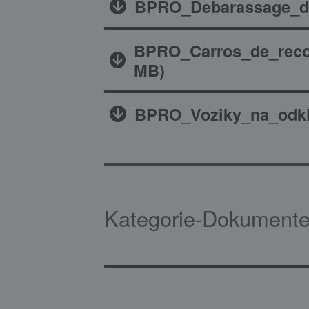
BPRO_Debarassage_de
BPRO_Carros_de_reco
MB
)
BPRO_Voziky_na_odkl
Kategorie-Dokumente