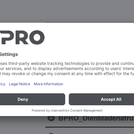
Brochures
BPRO_Tablett-Abraeu
BPRO_Tray_clearing_t
BPRO_Dienbladenafru