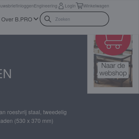
euwsbrief
Inloggen
Engineering
Login
Winkelwagen
Over B.PRO
EN
 roestvrij staal, tweedelig
laden (530 x 370 mm)