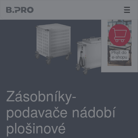
jump to main content
Zásobníky-
podavače nádobí
plošinové