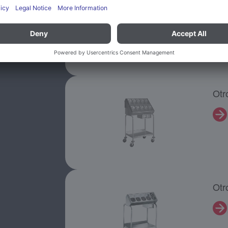
Otr
Otr