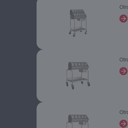
Otr
Otr
Otr