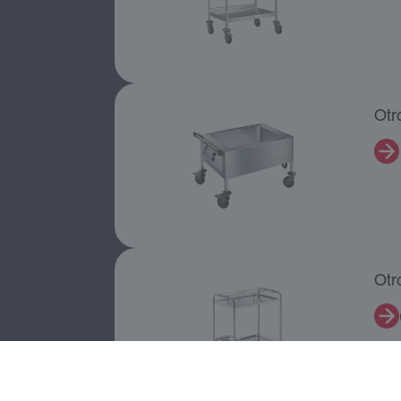
Otr
Otr