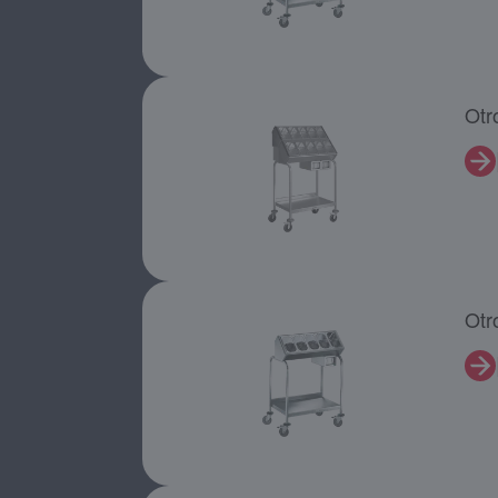
Otr
Otr