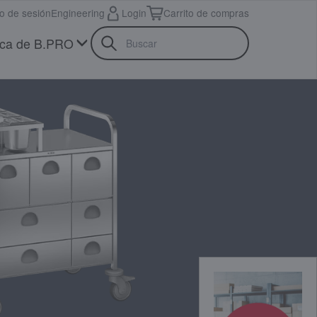
io de sesión
Engineering
Login
Carrito de compras
ca de B.PRO