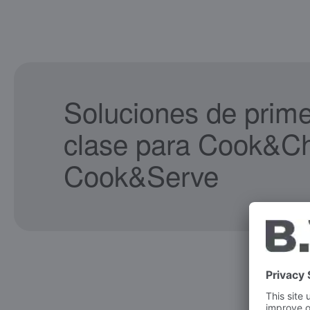
Soluciones de prim
clase para Cook&Chi
Cook&Serve