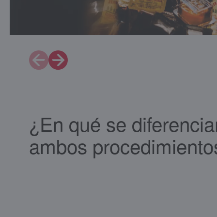
Página deslizante {1} de {7}
¿En qué se diferencia
ambos procedimiento