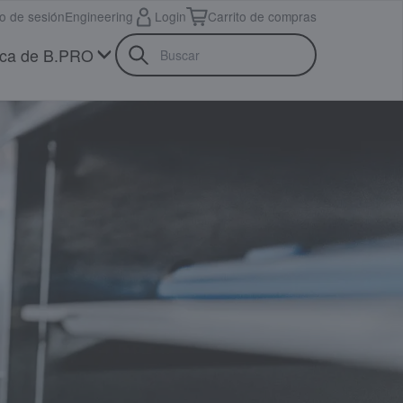
io de sesión
Engineering
Login
Carrito de compras
ca de B.PRO