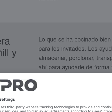
era
Lo que se ha cocinado bien 
para los invitados. Los ayud
ll y
almacenar, porcionar, trans
ahí para ayudarle de forma f