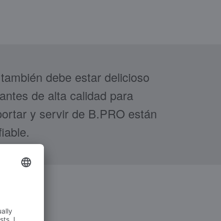
también debe estar delicioso
antes de alta calidad para
portar y servir de B.PRO están
iable.