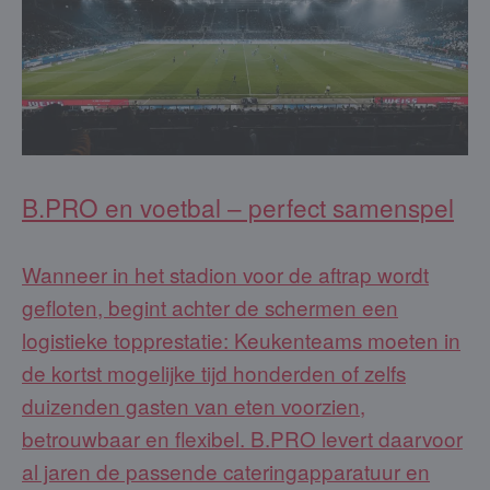
B.PRO en voetbal – perfect samenspel
Wanneer in het stadion voor de aftrap wordt
gefloten, begint achter de schermen een
logistieke topprestatie: Keukenteams moeten in
de kortst mogelijke tijd honderden of zelfs
duizenden gasten van eten voorzien,
betrouwbaar en flexibel. B.PRO levert daarvoor
al jaren de passende cateringapparatuur en