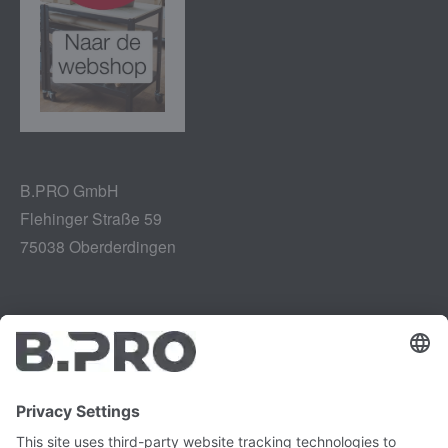
B.PRO GmbH
Flehinger Straße 59
75038 Oberderdingen
Impressum
Instagram
Gegevensbescherming
LinkedIn
Juridisch
YouTube