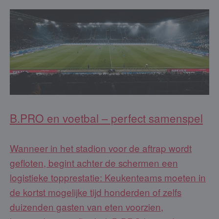
B.PRO en voetbal – perfect samenspel
Wanneer in het stadion voor de aftrap wordt
gefloten, begint achter de schermen een
logistieke topprestatie: Keukenteams moeten in
de kortst mogelijke tijd honderden of zelfs
duizenden gasten van eten voorzien,