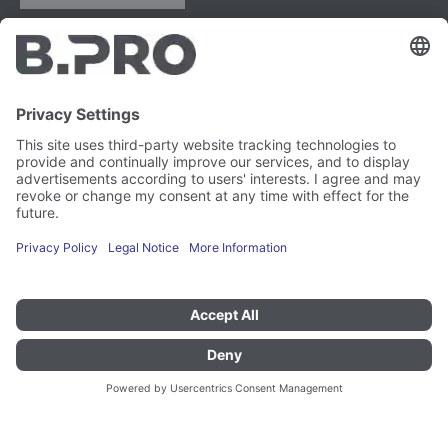
B.PRO GmbH
Flehinger Straße 59
75038 Oberderdingen
Impressum
Instagram
Gegevensbescherming
LinkedIn
Juridisch
YouTube
Kwetsbaarheidsrapport
Carrière
Pers
Nieuwsbrief