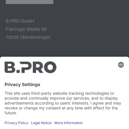
B.PRO GmbH
Flehinger Straße 59
75038 Oberderdingen
Impressum
Instagram
Gegevensbescherming
LinkedIn
Juridisch
YouTube
Kwetsbaarheidsrapport
Carrière
Pers
Nieuwsbrief