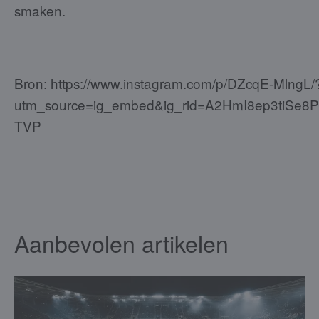
smaken.
Bron: https://www.instagram.com/p/DZcqE-MlngL/
utm_source=ig_embed&ig_rid=A2HmI8ep3tiSe8
TVP
Aanbevolen artikelen