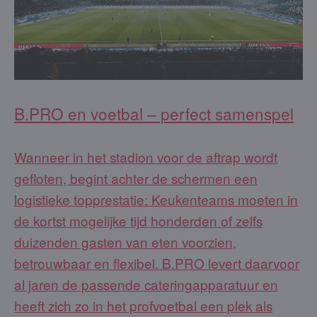
B.PRO en voetbal – perfect samenspel
Wanneer in het stadion voor de aftrap wordt
gefloten, begint achter de schermen een
logistieke topprestatie: Keukenteams moeten in
de kortst mogelijke tijd honderden of zelfs
duizenden gasten van eten voorzien,
betrouwbaar en flexibel. B.PRO levert daarvoor
al jaren de passende cateringapparatuur en
heeft zich zo in het profvoetbal een plek als