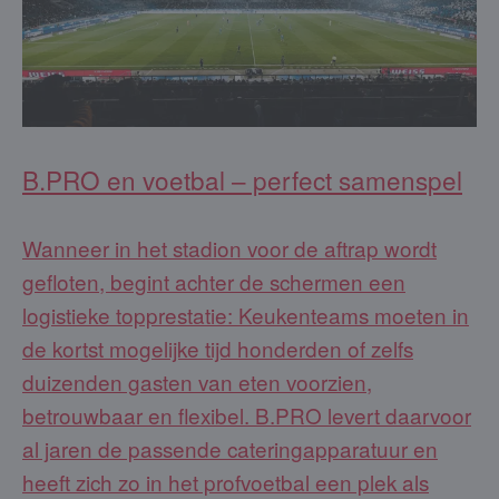
B.PRO en voetbal – perfect samenspel
Wanneer in het stadion voor de aftrap wordt
gefloten, begint achter de schermen een
logistieke topprestatie: Keukenteams moeten in
de kortst mogelijke tijd honderden of zelfs
duizenden gasten van eten voorzien,
betrouwbaar en flexibel. B.PRO levert daarvoor
al jaren de passende cateringapparatuur en
heeft zich zo in het profvoetbal een plek als