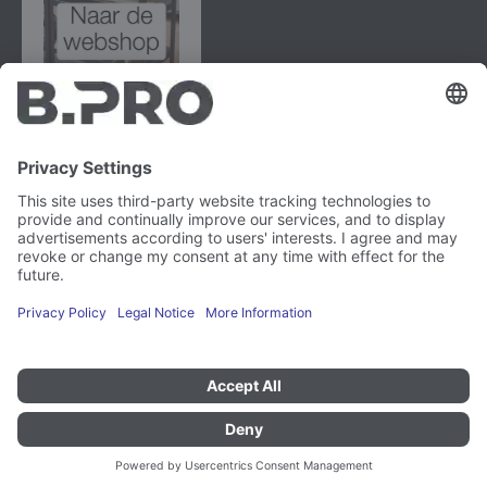
B.PRO GmbH
Flehinger Straße 59
75038 Oberderdingen
Impressum
Instagram
Gegevensbescherming
LinkedIn
Juridisch
YouTube
Kwetsbaarheidsrapport