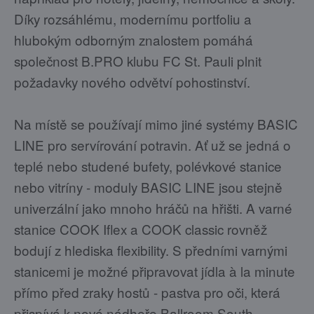
Díky rozsáhlému, modernímu portfoliu a
hlubokým odborným znalostem pomáhá
společnost B.PRO klubu FC St. Pauli plnit
požadavky nového odvětví pohostinství.
Na místě se používají mimo jiné systémy BASIC
LINE pro servírování potravin. Ať už se jedná o
teplé nebo studené bufety, polévkové stanice
nebo vitríny - moduly BASIC LINE jsou stejně
univerzální jako mnoho hráčů na hřišti. A varné
stanice COOK Iflex a COOK classic rovněž
bodují z hlediska flexibility. S předními varnými
stanicemi je možné připravovat jídla à la minute
přímo před zraky hostů - pastva pro oči, která
přispívá k nové nádheře Ballroom South.