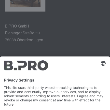
B.PRO GmbH
Flehinger Straße 59
75038 Oberderdingen
Tiráž
Instagram
Ochrana údajů
LinkedIn
Zpráva o zranitelnosti
YouTube
Kariéra
Právní záležitosti
Tisk