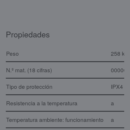
Propiedades
Peso
258 kg
N.º mat. (18 cifras)
000000
Tipo de protección
IPX4
Resistencia a la temperatura
a
Temperatura ambiente: funcionamiento
a