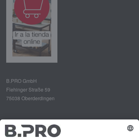
B.PRO GmbH
Flehinger Straße 59
75038 Oberderdingen
Aviso legal
Instagram