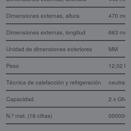
Dimensiones externas, altura
470 mm
Dimensiones externas, longitud
663 mm
Unidad de dimensiones exteriores
MM
Peso
12,02 kg
Técnica de calefacción y refrigeración
neutral
Capacidad
2 x GN 1
N.º mat. (18 cifras)
0000000