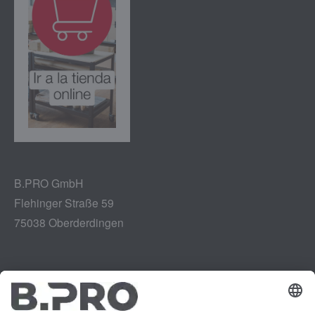
B.PRO GmbH
Flehinger Straße 59
75038 Oberderdingen
Aviso legal
Instagram