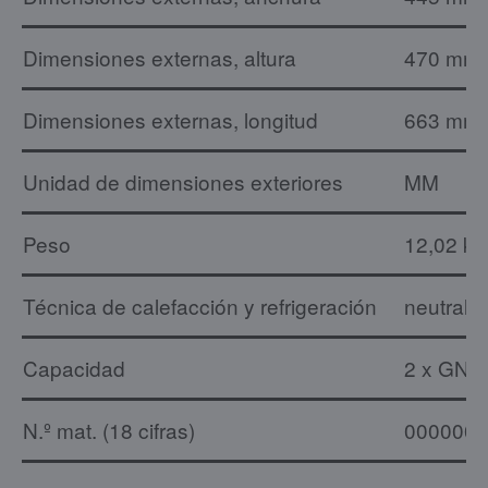
Dimensiones externas, altura
470 mm
Dimensiones externas, longitud
663 mm
Unidad de dimensiones exteriores
MM
Peso
12,02 kg
Técnica de calefacción y refrigeración
neutral
Capacidad
2 x GN 1
N.º mat. (18 cifras)
0000000