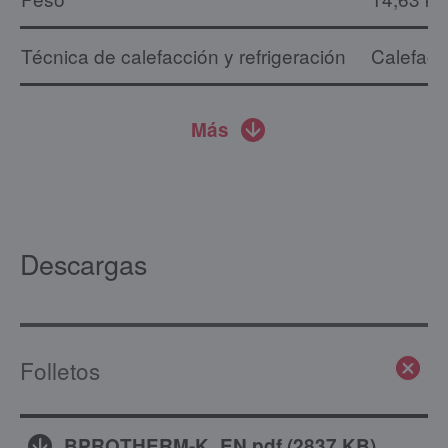
Técnica de calefacción y refrigeración
Calefacc
Más
Descargas
Folletos
BPROTHERM-K_EN.pdf
(
2837 KB
)