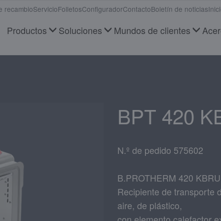
e recambio
Servicio
Folletos
Configurador
Contacto
Boletín de noticias
Inic
Productos
Soluciones
Mundos de clientes
Acer
BPT 420 K
N.º de pedido 575602
B.PROTHERM 420 KBR
Recipiente de transporte 
aire, de plástico,
con elemento calefactor ex