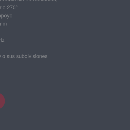
rio 270°.
apoyo
 mm
Hz
 o sus subdivisiones