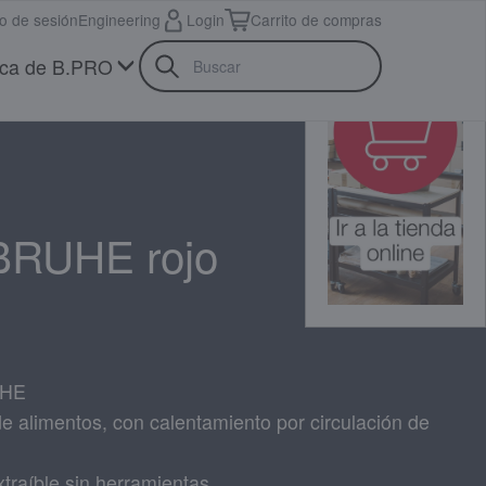
io de sesión
Engineering
Login
Carrito de compras
ca de B.PRO
BRUHE rojo
UHE
de alimentos, con calentamiento por circulación de
traíble sin herramientas,