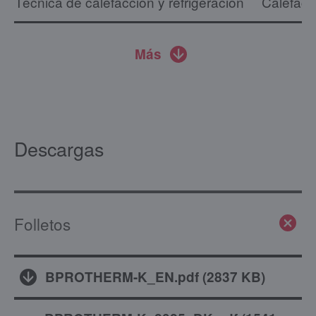
Técnica de calefacción y refrigeración
Calefacc
Más
Descargas
Folletos
BPROTHERM-K_EN.pdf
(
2837 KB
)