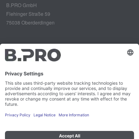
B.PRO GmbH
Flehinger Straße 59
75038 Oberderdingen
Aviso legal
Instagram
Protección de datos
LinkedIn
Referencias legales
YouTube
Informe de vulnerabilidad
Empleo
Prensa
Boletín de noticias
Preferencias de cookies