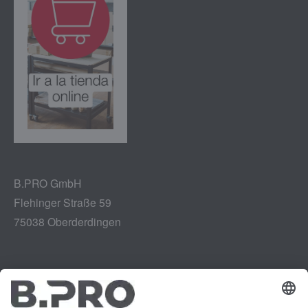
B.PRO GmbH
Flehinger Straße 59
75038 Oberderdingen
Aviso legal
Instagram