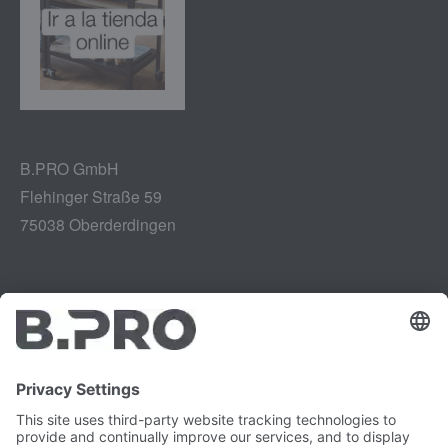
B.PRO GmbH
Flehinger Straße 59
75038 Oberderdingen
Aviso legal
Instagram
Protección de datos
LinkedIn
Referencias legales
YouTube
Informe de vulnerabilidad