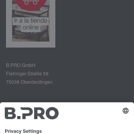
B.PRO GmbH
Flehinger Straße 59
75038 Oberderdingen
Aviso legal
Instagram
Protección de datos
LinkedIn