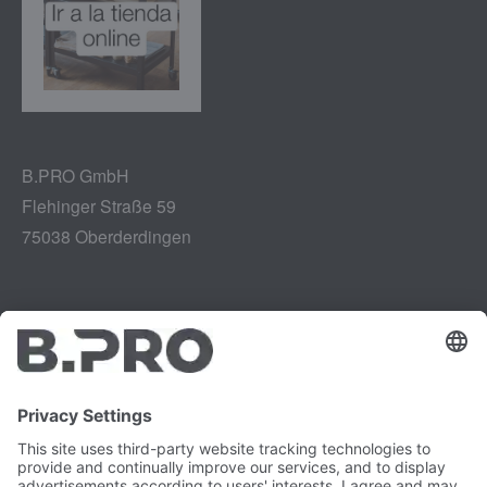
B.PRO GmbH
Flehinger Straße 59
75038 Oberderdingen
Aviso legal
Instagram
Protección de datos
LinkedIn
Referencias legales
YouTube
Informe de vulnerabilidad