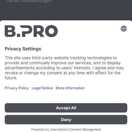
Aviso legal
Instagram
Protección de datos
LinkedIn
Referencias legales
YouTube
Informe de vulnerabilidad
Empleo
Prensa
Boletín de noticias
Preferencias de cookies