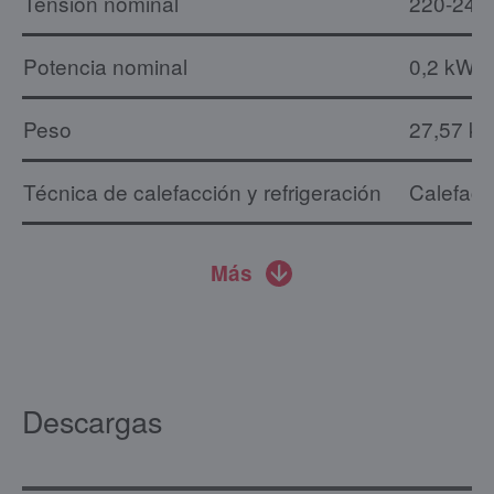
Tensión nominal
220-240
Potencia nominal
0,2 kW
Peso
27,57 kg
Técnica de calefacción y refrigeración
Calefacc
Más
Descargas