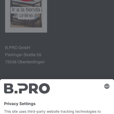
B.PRO GmbH
Flehinger Straße 59
75038 Oberderdingen
Aviso legal
Instagram
Protección de datos
LinkedIn
Referencias legales
YouTube