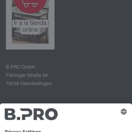
B.PRO GmbH
Flehinger Straße 59
75038 Oberderdingen
Aviso legal
Instagram
Protección de datos
LinkedIn