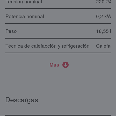
Tensión nominal
220-240
Potencia nominal
0,2 kW
Peso
18,55 kg
Técnica de calefacción y refrigeración
Calefacc
Más
Descargas