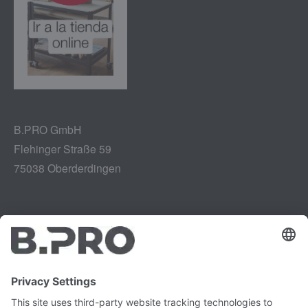
B.PRO GmbH
Flehinger Straße 59
75038 Oberderdingen
Aviso legal
Instagram
Protección de datos
LinkedIn
Referencias legales
YouTube