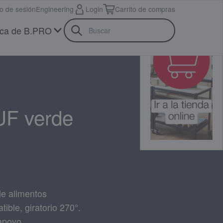
io de sesión
Engineering
Login
Carrito de compras
ca de B.PRO
F verde
de alimentos
tible, giratorio 270°.
apoyo