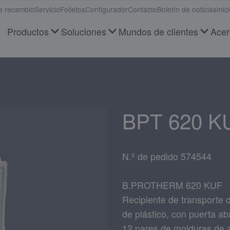
e recambio
Servicio
Folletos
Configurador
Contacto
Boletín de noticias
Inic
Productos
Soluciones
Mundos de clientes
Acer
BPT 620 KU
N.º de pedido 574544
B.PROTHERM 620 KUF
Recipiente de transporte 
de plástico, con puerta aba
12 pares de molduras de 