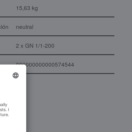
15,63 kg
ción
neutral
2 x GN 1/1-200
000000000000574544