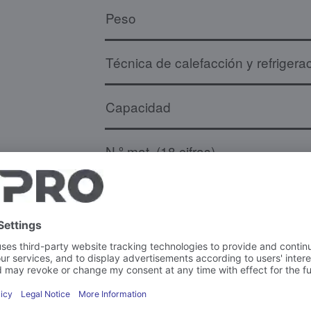
Peso
Técnica de calefacción y refrigera
Capacidad
N.º mat. (18 cifras)
Más