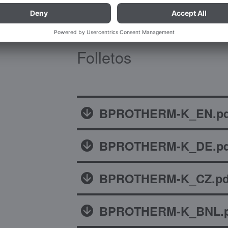
Folletos
BPROTHERM-K_EN.pd
BPROTHERM-K_DE.pd
BPROTHERM-K_CZ.pd
BPROTHERM-K_BNL.p