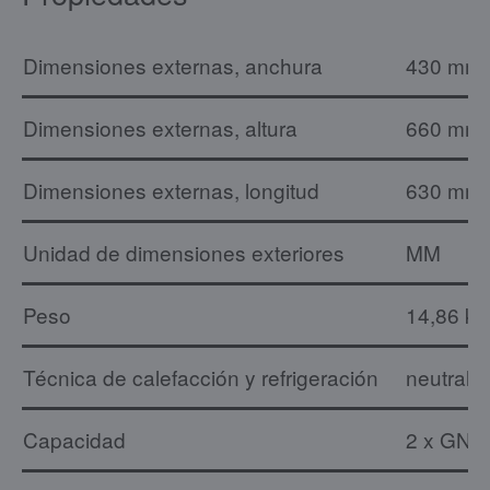
Dimensiones externas, anchura
430 mm
Dimensiones externas, altura
660 mm
Dimensiones externas, longitud
630 mm
Unidad de dimensiones exteriores
MM
Peso
14,86 kg
Técnica de calefacción y refrigeración
neutral
Capacidad
2 x GN 1