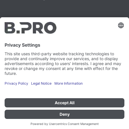
Aviso legal
Instagram
Protección de datos
LinkedIn
Referencias legales
YouTube
Informe de vulnerabilidad
Empleo
Prensa
Boletín de noticias
Preferencias de cookies