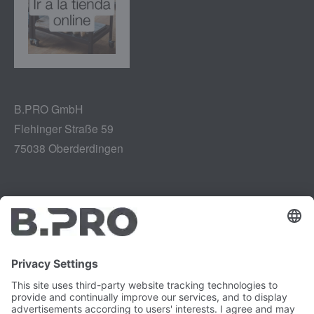
B.PRO GmbH
Flehinger Straße 59
75038 Oberderdingen
Aviso legal
Instagram
Protección de datos
LinkedIn
Referencias legales
YouTube
Informe de vulnerabilidad