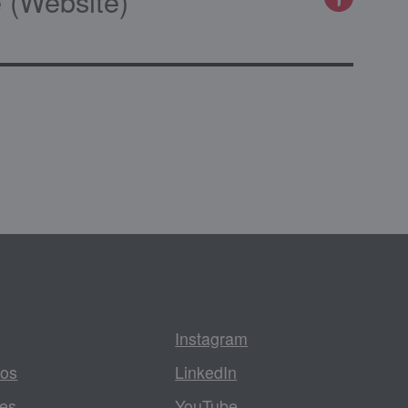
 (Website)
Instagram
tos
LinkedIn
les
YouTube