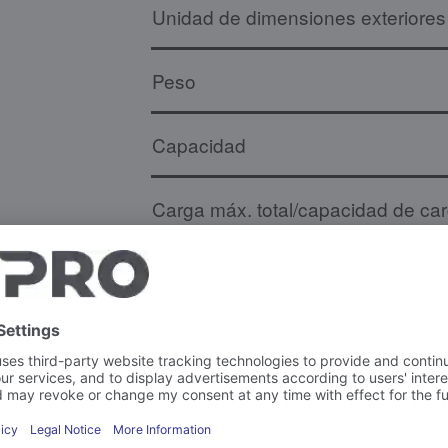
Unidad de dimensiones exteriores
Peso
Capacidad
Carga máx. total/capacidad de ca
Más