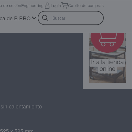
io de sesión
Engineering
Login
Carrito de compras
ca de B.PRO
sin calentamiento
0/525 x 525 mm