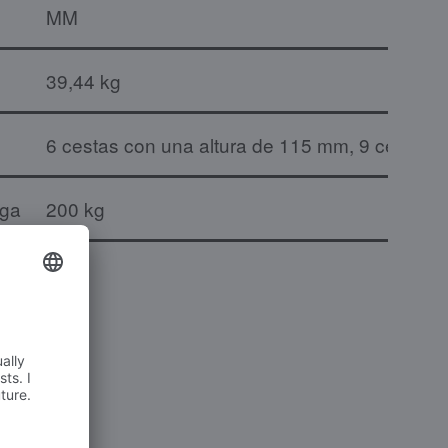
MM
39,44 kg
6 cestas con una altura de 115 mm, 9 cestas 
rga
200 kg