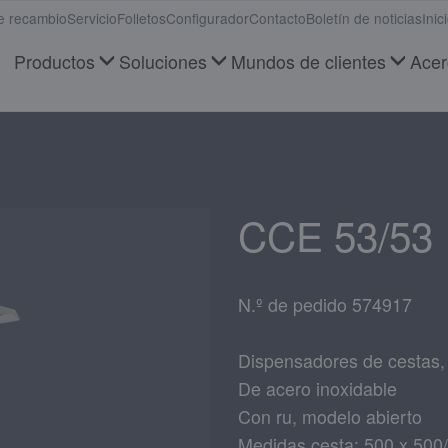
e recambio
Servicio
Folletos
Configurador
Contacto
Boletín de noticias
Inic
Productos
Soluciones
Mundos de clientes
Acer
CCE 53/53
N.º de pedido 574917
Dispensadores de cestas, 
De acero inoxidable
Con ru, modelo abierto
Medidas cesta: 500 x 50