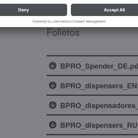
Folletos
BPRO_Spender_DE.pd
BPRO_dispensers_EN.
BPRO_dispensadores_
BPRO_dispensers_RU