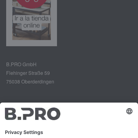
B.PRO GmbH
Flehinger Straße 59
75038 Oberderdingen
Aviso legal
Instagram
Protección de datos
LinkedIn