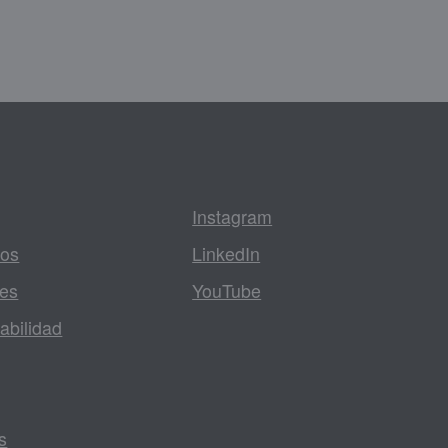
Instagram
tos
LinkedIn
les
YouTube
abilidad
s