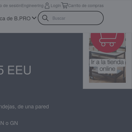
io de sesión
Engineering
Login
Carrito de compras
ca de B.PRO
5 EEU
ndejas, de una pared
EN o GN