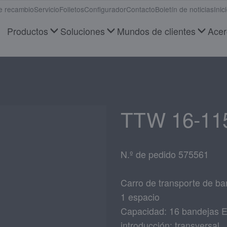
e recambio
Servicio
Folletos
Configurador
Contacto
Boletín de noticias
Inic
Productos
Soluciones
Mundos de clientes
Acer
TTW 16-11
N.º de pedido 575561
Carro de transporte de ba
1 espacio
Capacidad: 16 bandejas 
introducción: transversal