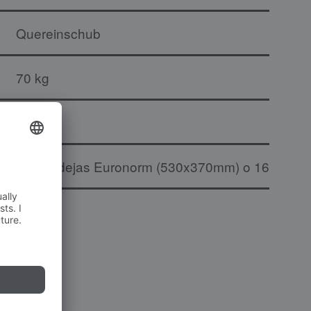
Quereinschub
70 kg
HS
16 bandejas Euronorm (530x370mm) o 16 bande