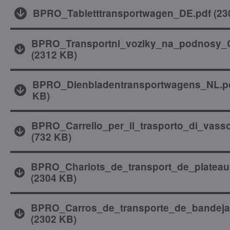
BPRO_Tabletttransportwagen_DE.pdf
(
23
BPRO_Transportni_voziky_na_podnosy_
(
2312 KB
)
BPRO_Dienbladentransportwagens_NL.p
KB
)
BPRO_Carrello_per_il_trasporto_di_vasso
(
732 KB
)
BPRO_Chariots_de_transport_de_plateau
(
2304 KB
)
BPRO_Carros_de_transporte_de_bandeja
(
2302 KB
)