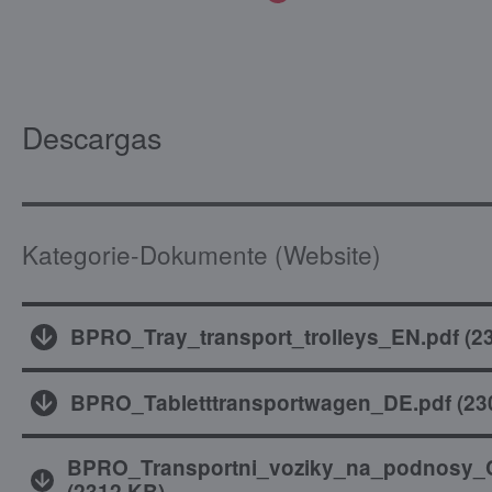
Descargas
Kategorie-Dokumente (Website)
BPRO_Tray_transport_trolleys_EN.pdf
(
2
BPRO_Tabletttransportwagen_DE.pdf
(
23
BPRO_Transportni_voziky_na_podnosy_
(
2312 KB
)