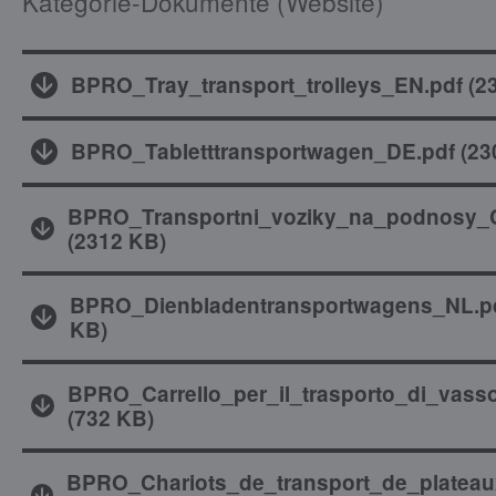
Kategorie-Dokumente (Website)
BPRO_Tray_transport_trolleys_EN.pdf
(
2
BPRO_Tabletttransportwagen_DE.pdf
(
23
BPRO_Transportni_voziky_na_podnosy_
(
2312 KB
)
BPRO_Dienbladentransportwagens_NL.p
KB
)
BPRO_Carrello_per_il_trasporto_di_vasso
(
732 KB
)
BPRO_Chariots_de_transport_de_plateau