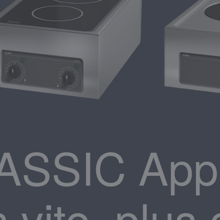
SSIC Appa
s vite, plus