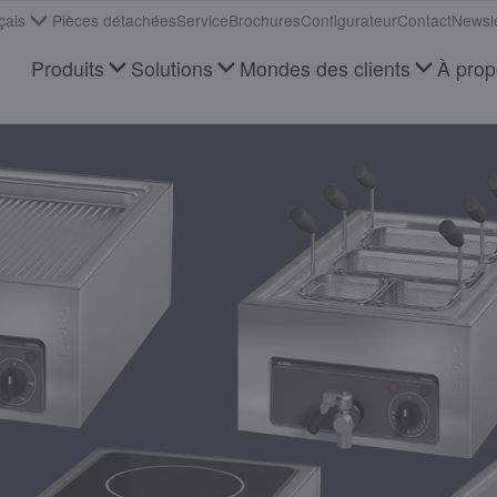
çais
Pièces détachées
Service
Brochures
Configurateur
Contact
Newsle
Produits
Solutions
Mondes des clients
À pro