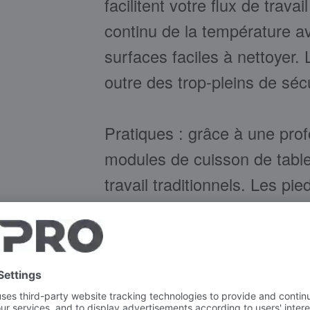
facilitent votre flux de trava
continu de la température av
surfaces faciles à nettoyer. 
outre des trop-pleins de sécu
Pratiques : grâce à une pro
modules de cuisson de tabl
travail traditionnels. Les pie
accessoires tels que la prot
les grattoirs de nettoyage fa