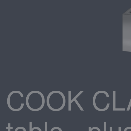
COOK CLA
table - plu