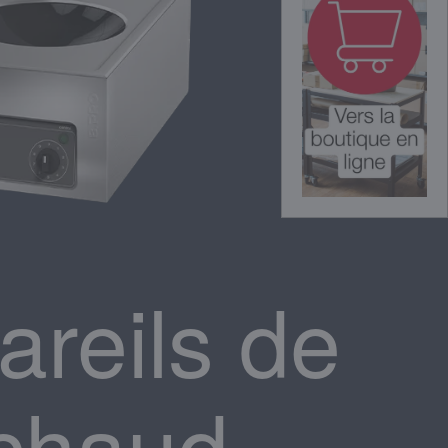
reils de
 chaud,