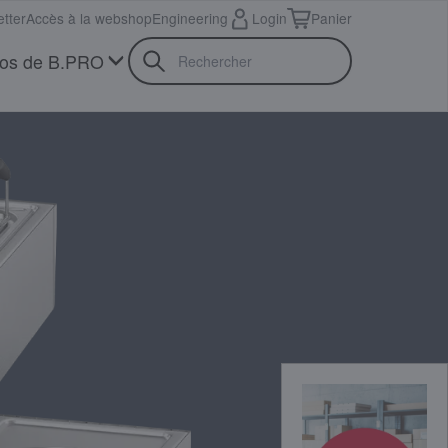
tter
Accès à la webshop
Engineering
Login
Panier
pos de B.PRO