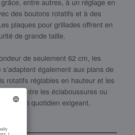
il grâce, entre autres, à un réglage en
ec des boutons rotatifs et à des
Les plaques pour grillades offrent en
rité de grande taille.
fondeur de seulement 62 cm, les
e s’adaptent également aux plans de
ds rotatifs réglables en hauteur et les
ection contre les éclaboussures ou
cilitent un quotidien exigeant.