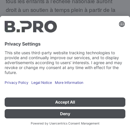
tous les enfants à l'échelle nationale auront
droit à un soutien à temps plein à partir de la
première classe. Cela aura des répercussions
sur les réglementations relatives à la
restauration scolaire.
Qui paie le déjeuner à l'école ?
Combien d'enfants mangent à
l'école ?