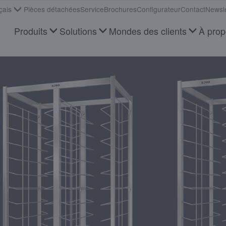
çais
Pièces détachées
Service
Brochures
Configurateur
Contact
Newsle
Produits
Solutions
Mondes des clients
À pro