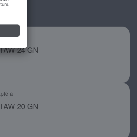
pté à
TAW 24 GN
pté à
TAW 20 GN