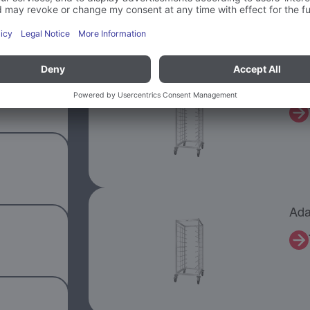
21 Produits affichés
Ada
Ada