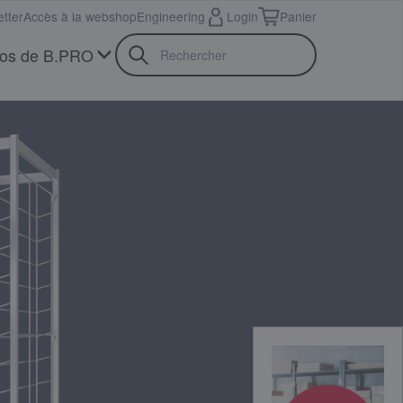
tter
Accès à la webshop
Engineering
Login
Panier
pos de B.PRO