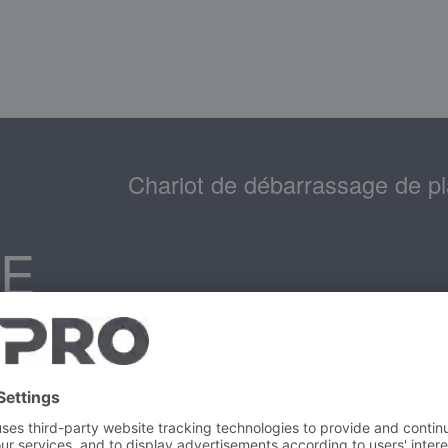
Chariot de débarrassage de p
E