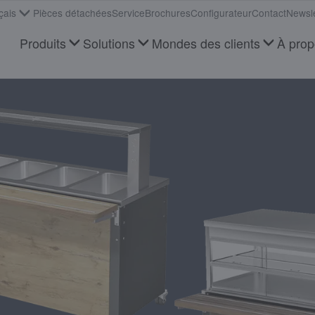
çais
Pièces détachées
Service
Brochures
Configurateur
Contact
Newsle
Produits
Solutions
Mondes des clients
À pro