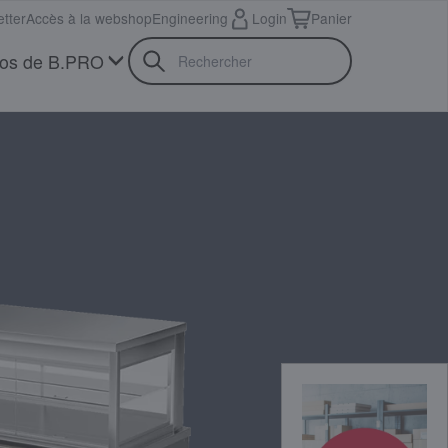
tter
Accès à la webshop
Engineering
Login
Panier
pos de B.PRO