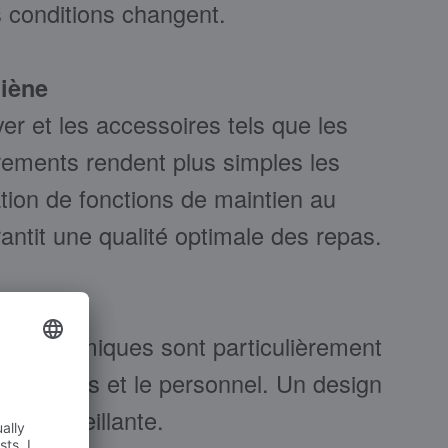
 conditions changent.
iène
er et les accessoires tels que les
rements rendent plus simples les
tion de fonctions de maintien au
rantit une qualité optimale des repas.
n ergonomiques sont particulièrement
mmateurs et le personnel. Un design
re accueillante.