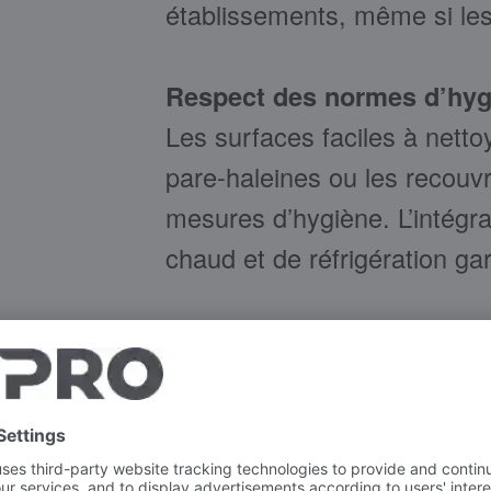
établissements, même si les
Respect des normes d’hyg
Les surfaces faciles à nettoy
pare-haleines ou les recouv
mesures d’hygiène. L’intégra
chaud et de réfrigération ga
Facteur bien-être au top
Des hauteurs de distributio
confortables pour les conso
attrayant crée une atmosphè