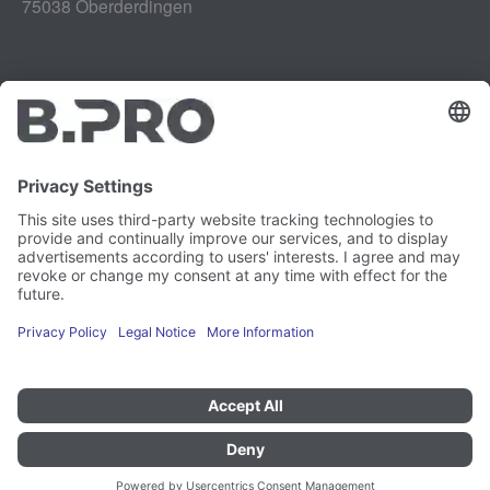
75038 Oberderdingen
Impressum
Instagram
Gegevensbescherming
LinkedIn
Juridisch
YouTube
Kwetsbaarheidsrapport
Carrière
Pers
Nieuwsbrief
Cookie-voorkeuren