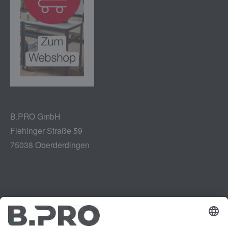
B.PRO GmbH
Flehinger Straße 59
75038 Oberderdingen
Impressum
Instagram
Datenschutz
LinkedIn