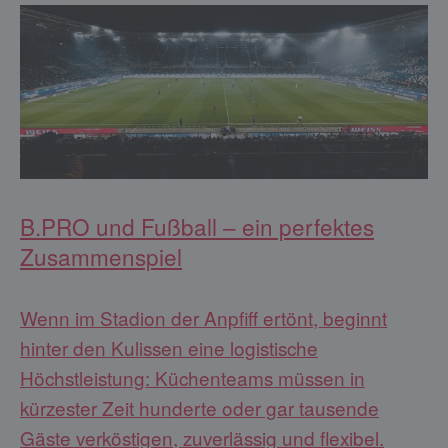
B.PRO und Fußball – ein perfektes
Zusammenspiel
Wenn im Stadion der Anpfiff ertönt, beginnt
hinter den Kulissen eine logistische
Höchstleistung: Küchenteams müssen in
kürzester Zeit hunderte oder gar tausende
Gäste verköstigen, zuverlässig und flexibel.