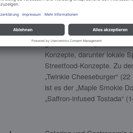
Die Auswahl beschränkt sich
gibt es etwa im „SoFi-Stad
Konzepte, darunter lokale S
Streetfood-Konzepte. Zu den
„Twinkie Cheeseburger“ (22 
ist es der „Maple Smokie Dog
„Saffron-infused Tostada“ (1
Catering und Gastronomie si