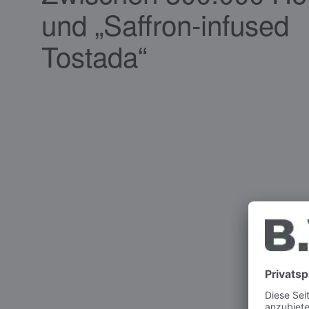
und „Saffron-infused
Tostada“