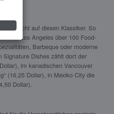
 aber nicht auf diesen Klassiker. So
ium“ von Los Angeles über 100 Food-
pezialitäten, Barbeque oder moderne
 Signature Dishes zählt dort der
Dollar), im kanadischen Vancouver
“ (16,25 Dollar), in Mexiko City die
4,50 Dollar).
nd für die Verantwortlichen zentrale