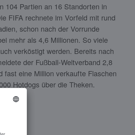
n 104 Partien an 16 Standorten in
Die FIFA rechnete im Vorfeld mit rund
tadien, schon nach der Vorrunde
i mehr als 4,6 Millionen. So viele
uch verköstigt werden. Bereits nach
eldete der Fußball-Weltverband 2,8
d fast eine Million verkaufte Flaschen
000 Hotdogs über die Theken.