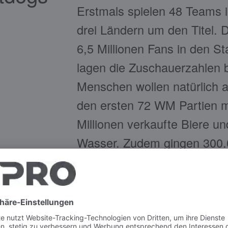
Erstmals spielen 48 Teams i
drei Ländern um den Titel. 
6,5 Millionen Fans in den S
lagen die Zuschauerzahlen be
Menschen wollen natürlich a
den ersten 72 WM Partien m
Millionen verkaufte Biere un
Wasser. Zudem gingen 300.